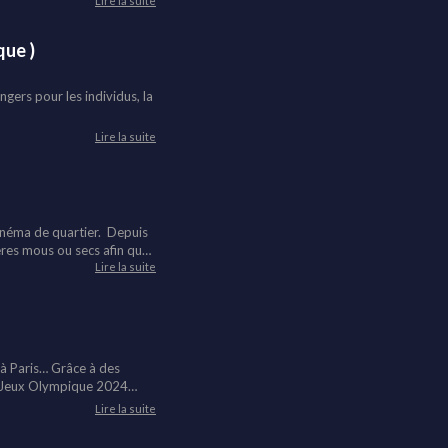
Lire la suite
que )
ngers pour les individus, la
Lire la suite
 cinéma de quartier. Depuis
ères mous ou secs afin que
antages pour la santé de
Lire la suite
e à Paris… Grâce à des
les Jeux Olympique 2024
Lire la suite