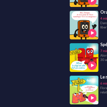
oreil
Ora
4 mi
Dans
liber
Spé
7 mi
Alor
30 a
tous
voir 
Le 
6 mi
Flor
rela
vont