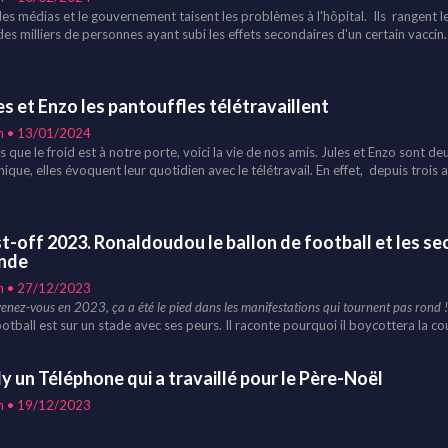
 les médias et le gouvernement taisent les problèmes à l'hôpital. Ils rangent l
es milliers de personnes ayant subi les effets secondaires d'un certain vaccin. 
aille depuis plus de 20 ans dans des hôpitaux, cliniques... En 2024, le serviteu
sé. Il court dans tous les services pour essayer de soigner des patients et des
tion dans les urgences, notre héros dresse un état de la situation. Et surtout, 
es et Enzo les pantouffles télétravaillent
nes de bon sens !
n • 13/01/2024
s que le froid est à notre porte, voici la vie de nos amis. Jules et Enzo sont d
ique, elles évoquent leur quotidien avec le télétravail. En effet, depuis trois 
oup, beaucoup... Et les pantoufles râlent, car elles sont fatiguées !!!
t-off 2023. Ronaldoudou le ballon de football et les se
nde
n • 27/12/2023
enez-vous en 2023, ça a été le pied dans les manifestations qui tournent pas rond 
ootball est sur un stade avec ses peurs. Il raconte pourquoi il boycottera la 
tar. Outre les aberrations écologiques, il relate le contexte et les dessous de l
ique comment manifester et le résultat génial qui en résultera !
ly un Téléphone qui a travaillé pour le Père-Noël
n • 19/12/2023