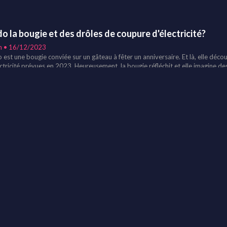
o la bougie et des drôles de coupure d'électricité?
n • 16/12/2023
est une bougie conviée sur un gâteau à fêter un anniversaire. Et là, elle découv
ectricité prévues en 2023. Heureusement, la bougie réfléchit et elle imagine des
tor et Hugo les romans, un vrai espace de liberté
n • 22/11/2023
ido l'horloge et le changement d'heure
n • 26/10/2023