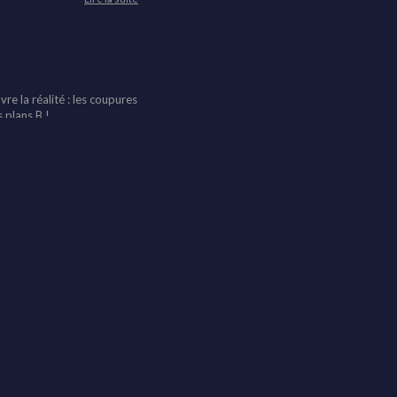
re la réalité : les coupures
 plans B !
Lire la suite
Lire la suite
Lire la suite