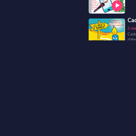
Cad
5 mi
Cado 
d'él
Vic
7 mi
Rap
7 mi