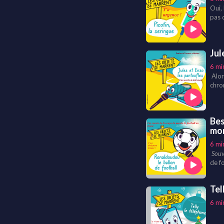
Oui,
pas d
trav
épui
situa
Jul
plei
6 mi
Alor
chron
beauc
Bes
mo
6 mi
Souv
de f
au Qa
expl
Tel
6 mi