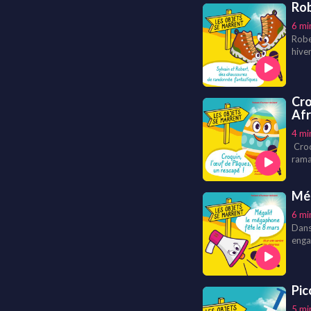
Rob
6 mi
Robe
hive
joies
fanta
Cro
Afr
4 mi
Croq
rama
cultu
raco
Még
6 mi
Dans
enga
vie.
qui l
Pic
5 mi