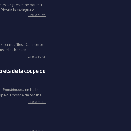
eurs langues et ne parlent
Picotin la seringue qui
r de la bonne santé est
Lire la suite
 malades. Face à la
il propose des solutions
eux pantouffles. Dans cette
ans, elles bossent
Lire la suite
crets de la coupe du
!.
Ronaldoudou
un ballon
coupe du monde de football
a coupe. Au final, il
Lire la suite
Lire la suite