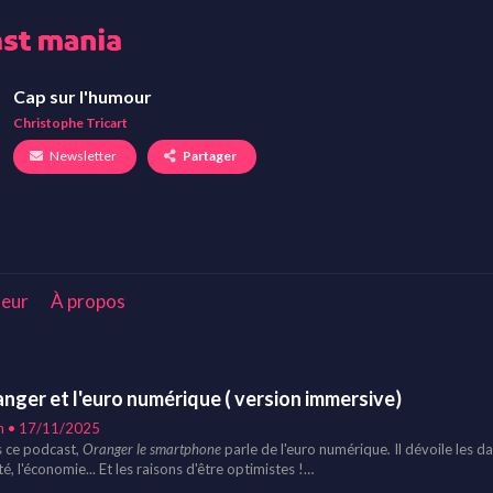
Cap sur l'humour
Christophe Tricart
Newsletter
Partager
eur
À propos
nger et l'euro numérique ( version immersive)
n • 17/11/2025
 ce podcast,
Oranger le smartphone
parle de l'euro numérique
.
Il dévoile les da
té, l'économie... Et les raisons d'être optimistes !
version Immersive inclue une compatibilité : 5.1 ; Dolby-Atmos à écouter avec vos plus grandes