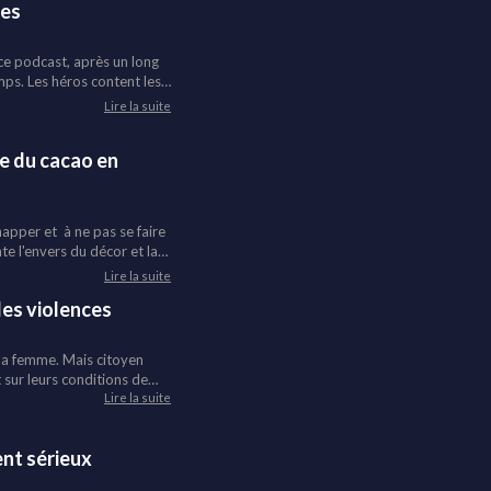
ues
ce podcast, après un long
mps. Les héros content les
opains des marches
Lire la suite
se du cacao en
happer et à ne pas se faire
e l'envers du décor et la
es pesticides... Croquin
Lire la suite
les violences
 la femme. Mais citoyen
 sur leurs conditions de
e les noms d'associations
Lire la suite
ent sérieux