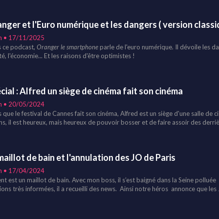
les !
nger et l'Euro numérique et les dangers ( version classi
n • 17/11/2025
 ce podcast,
Oranger le smartphone
parle de l'euro numérique
.
Il dévoile les da
té, l'économie... Et les raisons d'être optimistes !
cial : Alfred un siège de cinéma fait son cinéma
n • 20/05/2024
s que le festival de Cannes fait son cinéma, Alfred est un siège d'une salle de
ns, il est heureux, mais heureux de pouvoir bosser et de faire assoir des derri
 puissent voir des films. Alfred relate se souvenirs et chose suprenante les av
des films en salle !
maillot de bain et l'annulation des JO de Paris
n • 17/04/2024
ent est un maillot de bain. Avec mon boss, il s’est baigné dans la Seine pollué
tions très informées, il a recueilli des news. Ainsi notre héros annonce que 
 être annulés !