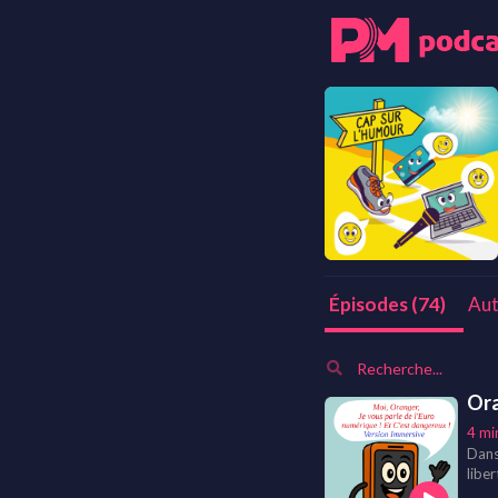
Aut
Épisodes (74)
Ora
4 mi
Dans
liber
Cette 