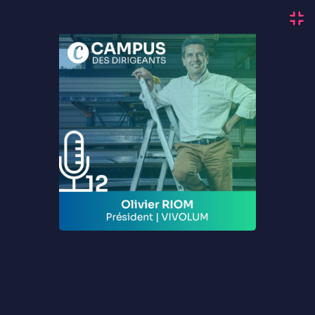
Campus des Dirigeants
Bruno Tesson
Auteur
À propos
Épisodes (20)
Teaser Campus des Dirigeants
0 min 58 s • 15/01/2024
Trailer
Les plus récents
19. Entre succès et prix à payer : où