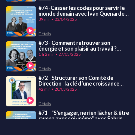
#74 -Casser les codes pour servir le
monde demain avec Ivan Quenardel -
Groupe Maintenant !
39 min • 03/04/2025
Détails
#73 - Comment retrouver son
énergie et son plaisir au travail ?
avec Gilone de Maigret et Denis
1 h 2 min • 27/03/2025
Pennel
Détails
#72 - Structurer son Comité de
Direction : la clé d’une croissance
sereine avec Alexis Jubert -
42 min • 20/03/2025
Présidente du groupe SEIVEN
Détails
#71 - "S'engager, ne rien lâcher & être
sympa avec soi-même" avec Sabrina
Millien - La Colloc
34 min • 13/03/2025