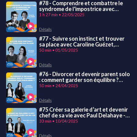
#78 - Comprendre et combattre le
syndrome de l'impostrice avec
Maryne Bruneau - Autrice du livre
1 h 27 min • 22/05/2025
"Les légitimes"
Détails
#77 - Suivre son instinct et trouver
sa place avec Caroline Guézet,
fondatrice d'Une Place Pour Chaque
50 min • 01/05/2025
Chose
Détails
#76 - Divorcer et devenir parent solo
: comment garder son équilibre ?
avec Juliette Delforge de l'Effet
50 min • 24/04/2025
Kinsugi
Détails
#75 Créer sa galerie d’art et devenir
chef de sa vie avec Paul Delahaye -
Outsiders Galerie
33 min • 10/04/2025
Détails