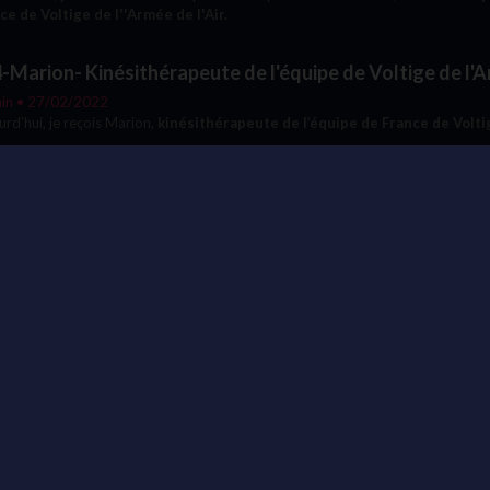
ce de Voltige de l''Armée de l'Air.
-Marion- Kinésithérapeute de l'équipe de Voltige de l'Ar
in • 27/02/2022
urd’hui, je reçois Marion,
kinésithérapeute de l’équipe de France de Volti
-Gaëtan-Verbicruciste-créateur de mots croisés pour L
in • 20/02/2022
 cette seconde partie avec
Gaëtan, Verbicruciste pour Libération,
nous all
ts trucs dingues que Gaëtan s'amuse à cacher dans les grilles de mots 
-Gaëtan-Verbicruciste-créateur de mots croisés pour L
in • 13/02/2022
urd’hui,
je reçois Gaëtan, verbicruciste pour Libération
(concrètement p
ce sont les personnes qui créent les gilles de mots croisés)