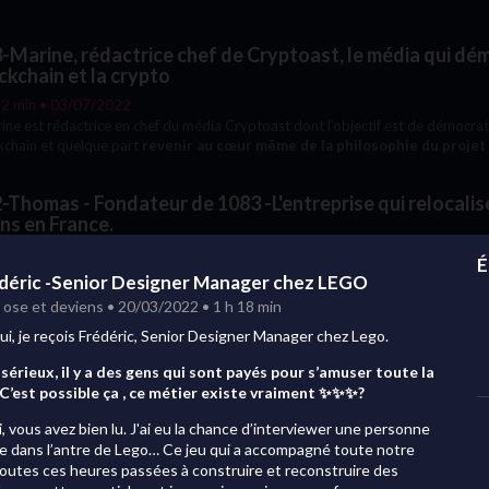
-Marine, rédactrice chef de Cryptoast, le média qui dém
ckchain et la crypto
22 min • 03/07/2022
ne est rédactrice en chef du média Cryptoast dont l’objectif est de démocrat
kchain et quelque part
revenir au cœur même de la philosophie du projet
rnautes
. Qu’est ce que t’en dis Mark Zukenberg et compagnie.
-Thomas - Fondateur de 1083 -L'entreprise qui relocalis
ns en France.
14 min • 19/06/2022
É
as est le fondateur de la marque 1083 qui fait beaucoup parler d’elle et dont
déric -Senior Designer Manager chez LEGO
caliser la production du Jean en France.
Sacré beau Défi.
 ose et deviens • 20/03/2022 • 1 h 18 min
i, je reçois Frédéric, Senior Designer Manager chez Lego.
-Louis Marc, Nolan et Samir : cascadeurs professionnel
sérieux, il y a des gens qui sont payés pour s’amuser toute la
10 min • 05/06/2022
 C’est possible ça , ce métier existe vraiment ✨✨✨?
e dirait de sauter de 5 étages avec nous ?
T’inquiètes, tu seras préparé e
llet t’attend en bas. Bon si tu fais partie de la team 😥😥 #trouillard #j’peuxp
i, vous avez bien lu. J'ai eu la chance d’interviewer une personne
de souci, juste tu branches ton casque 🎧 et tu nous rejoins .
lle dans l’antre de Lego… Ce jeu qui a accompagné toute notre
toutes ces heures passées à construire et reconstruire des