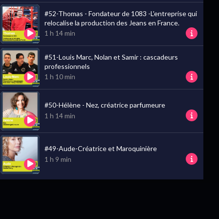
#52-Thomas - Fondateur de 1083 -L'entreprise qui
relocalise la production des Jeans en France.
e.
1 h 14 min
Lire la suite
#51-Louis Marc, Nolan et Samir : cascadeurs
professionnels
1 h 10 min
ère.
#50-Hélène - Nez, créatrice parfumeure
Lire la suite
1 h 14 min
#49-Aude-Créatrice et Maroquinière
1 h 9 min
 faire reconnaitre.
Lire la suite