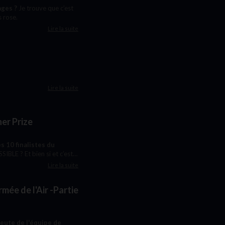
ages ?
Je trouve que c’est
s rose.
Lire la suite
Lire la suite
her Prize
s 10 finalistes du
IBLE ? Et bien si et c’est
Lire la suite
mée de l'Air -Partie
eute de l'équipe de