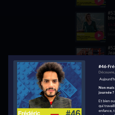
#53
blo
1 h 
Mari
bloc
inte
#52
Jea
1 h 
Thom
#46-Fré
relo
Découvre,
Aujourd’hu
#51
Non mais 
1 h 
journée ?
Ça t
doui
Et bien ou
pas 
qui travai
enfance, 