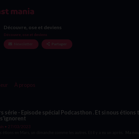
Découvre, ose et deviens
Découvre, ose et deviens
Newsletter
Partager
eur
À propos
s série - Episode spécial Podcasthon . Et si nous étions
 s'ignorent
in • 27/03/2023
 étions en Mars, un dimanche comme les autres. Et il y a eu un après.
Ma nou