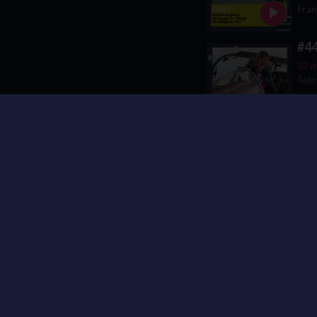
Fran
#44
39 m
Aujo
#43
33 m
Dans
peti
#43
40 m
Aujo
moi, 