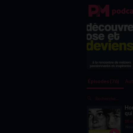
Aut
Épisodes (76)
Hor
qui
18 m
Nous