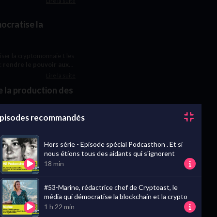
Lire la suite
ocratise la
iser la cryptomonnaie t les
:
rendre le pouvoir aux
Lire la suite
e la production des
pisodes recommandés
 la mission est de
Lire la suite
Hors série - Episode spécial Podcasthon . Et si
nous étions tous des aidants qui s'ignorent
s
18 min
t puis un gros matelas
#53-Marine, rédactrice chef de Cryptoast, le
asj’ailevertige (comme moi),
média qui démocratise la blockchain et la crypto
Lire la suite
1 h 22 min