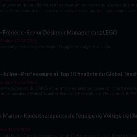
as, si l’épisode vous plait, n’hésitez pas à nous le faire savoir :
i on prenait un peu de hauteur et on allait se mettre au -dessus des nu
etit bonus 5*, encore mieux un avis sur Apple Podcast
et le
mal utile en ce moment, histoire de s’extirper de ce quotidien pas toujours trè
à votre entourage.
-Frédéric -Senior Designer Manager chez LEGO
 Julie, accro de curiosité et hôte du Podcast Découvre, ose et
18 min • 20/03/2022
urd’hui, je reçois Frédéric, Senior Designer Manager chez Lego.
 plus de merveilles en ce monde que n'en peuvent contenir tous
, alors si on partait ensemble à leur rencontre ?
-Juline - Professeure et Top 10 finaliste du Global Teac
26 min • 13/03/2022
er le concours du CAPES
et se retrouver quelques années plus tard
dans le
ours mondial « Global Teacher Prize »
(# Prix Nobel de l’Education), IMPOSS
isément le challenge incroyable qu’a relevé Juline.
-Marion- Kinésithérapeute de l'équipe de Voltige de l'Ar
in • 06/03/2022
imanche, je diffuse la seconde partie de l’épisode avec Marion,
Kinésithérap