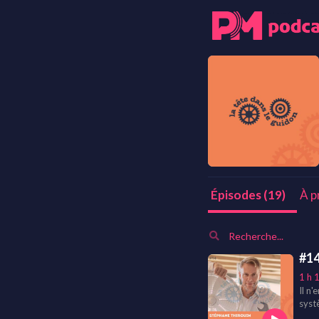
À p
Épisodes (19)
#14
1 h 
Il n'
systè
conse