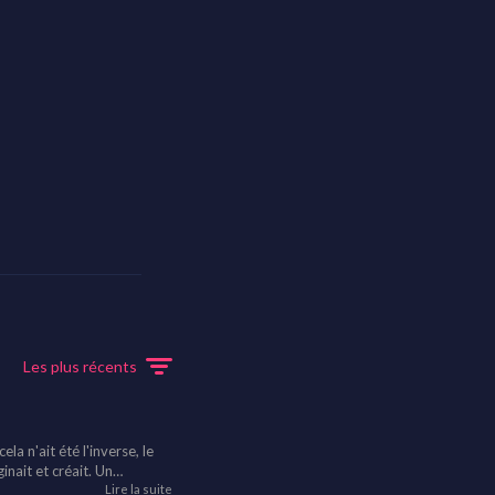
Les plus récents
la n'ait été l'inverse, le
inait et créait. Un
u travail, le monde tout
Lire la suite