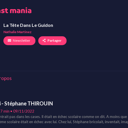
La Tête Dans Le Guidon
Nathalie Martinez
Newsletter
Partager
ropos
 - Stéphane THIROUIN
17 min • 09/11/2022
entrait pas dans les cases. Il était en échec scolaire comme on dit. A moins que ce
me scolaire était en échec avec lui. Chez lui, Stéphane bricolait, inventait, imag
iller d'orientation lui permet de faire un pont entre ce qu'il est et le monde d