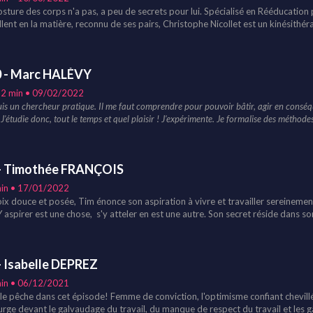
 sympathie, amour et humour, il transpose l'enseignement de son vécu au m
osture des corps n'a pas, a peu de secrets pour lui. Spécialisé en Rééducation
e de mire les valeurs humaines et une communication fertile en milieu professi
llent en la matière, reconnu de ses pairs, Christophe Nicollet est un kinésithé
il est sa vie, sa vie est son travail. Il affine au quotidien sa compréhension d
er Lajous est l'auteur des ouvrages suivants: « L’Art de diriger? », "L'Art du temps
a mécanique anatomique pour le bienfait de ses patients. Là est son utilité. Il 
lité dans cet épisode.
0 - Marc HALÉVY
12 min • 09/02/2022
uis un chercheur pratique. Il me faut comprendre pour pouvoir bâtir, agir en conséq
 J'étudie donc, tout le temps et quel plaisir ! J'expérimente. Je formalise des méthodes
e curiosité insatiable, ancré dans la réalité, Marc Halévy est un physicien de l
osophe de la spiritualité. Obsédé par les questions Pourquoi et Pour Quoi, il é
les et méthodes pour les processus complexes. Sans n'être qu'un penseur, il
- Timothée FRANÇOIS
oéconomiques humains, notamment dans le cadre de ses activités de prospect
in • 17/01/2022
oix douce et posée, Tim énonce son aspiration à vivre et travailler sereinement
 Y aspirer est une chose, s'y atteler en est une autre. Son secret réside dans s
icien piano, il nous raconte comment il est venu à ce métier, ce qui l'a accroch
e de ses savoirs entre mécanique, engagement corporel et sensibilité.
u-delà de son métier, il nous partage une grande constante de la vie professi
- Isabelle DEPREZ
erselle: un lien professionnel de qualité, combinaison de respect et de considér
out métier.
in • 06/12/2021
le pêche dans cet épisode! Femme de conviction, l'optimisme confiant chevill
surge devant le galvaudage du travail, du manque de respect du travail et les 