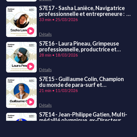
S7E17 - Sasha Lanièce, Navigatrice
professionnelle et entrepreneure : «
Construire des rêves plutôt qu’une
33 min • 25/03/2026
carrière. »
Détails
S7E16 - Laura Pineau, Grimpeuse
professionnelle, productrice et
entrepreneure : « On apprend
28 min • 18/03/2026
beaucoup plus de ses échecs que de
ses réussites. »
Détails
S7E15 - Guillaume Colin, Champion
du monde de para-surf et
conférencier : « S’adapter à
21 min • 11/03/2026
l’inattendu ! »
Détails
S7E14 - Jean-Philippe Gatien, Multi-
médaillé olympique, ex-Directeur
exécutif des Sports de Paris 2024,
33 min • 04/03/2026
consultant et conférencier : « Le