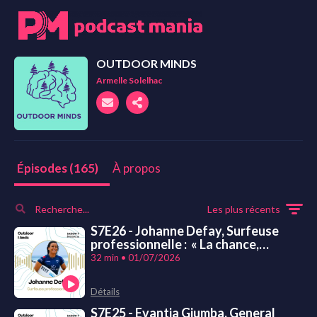
OUTDOOR MINDS
Armelle Solelhac
À propos
Épisodes (165)
Les plus récents
S7E26 - Johanne Defay, Surfeuse
professionnelle : « La chance,
parfois, ça se joue à rien. C'est toi…
32 min • 01/07/2026
ou quelqu'un d'autre. »
Détails
S7E25 - Evantia Giumba, General