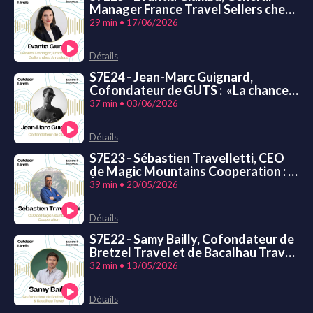
Manager France Travel Sellers chez
Amadeus : « Penser aux autres nous
29 min • 17/06/2026
donne plus de force que de penser à
nous-mêmes. »
Détails
S7E24 - Jean-Marc Guignard,
Cofondateur de GUTS : «La chance,
c'est donner envie au reste du
37 min • 03/06/2026
monde de vous aider. »
Détails
S7E23 - Sébastien Travelletti, CEO
de Magic Mountains Cooperation : «
À être trop dans le contrôle, on bride
39 min • 20/05/2026
ses chances. »
Détails
S7E22 - Samy Bailly, Cofondateur de
Bretzel Travel et de Bacalhau Travel.
: « La chance et le talent ne sont que
32 min • 13/05/2026
les multiplicateurs du travail.»
Détails