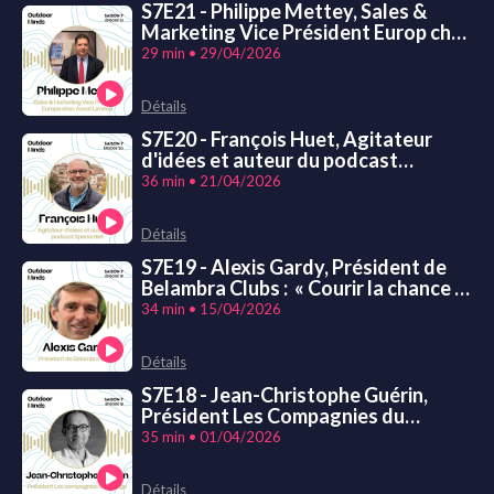
S7E21 - Philippe Mettey, Sales &
Marketing Vice Président Europ chez
Ascott Limited: « Les clients qui
29 min • 29/04/2026
voyagent cherchent de l’émotion,
pas de l’automatisation»
Détails
S7E20 - François Huet, Agitateur
d'idées et auteur du podcast
Xpérientiel : « Au lieu de dépenser
36 min • 21/04/2026
autant d'argent à faire la guerre,
peut-être qu'on pourrait dépenser
Détails
autant d'argent à s’aimer les uns les
autres !»
S7E19 - Alexis Gardy, Président de
Belambra Clubs : « Courir la chance !
»
34 min • 15/04/2026
Détails
S7E18 - Jean-Christophe Guérin,
Président Les Compagnies du
Voyage : « Vas-y, tente ! »
35 min • 01/04/2026
Détails