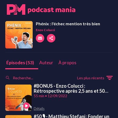
Phénix : l'échec mention très bien
Enzo Colucci
Auteur
À propos
Épisodes (53)
Les plus récents
#BONUS - Enzo Colucci :
Rétrospective après 2,5 ans et 50
épisodes
55 min • 12/09/2022
Détails
#50 🎙 - Matthieu Stefani : Fonder un