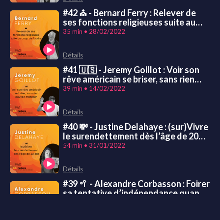
#42 ⛪️ - Bernard Ferry : Relever de
ses fonctions religieuses suite au
coup de foudre
35 min • 28/02/2022
Détails
#41 🇺🇸 - Jeremy Goillot : Voir son
rêve américain se briser, sans rien
pouvoir maîtriser
39 min • 14/02/2022
Détails
#40 💸 - Justine Delahaye : (sur)Vivre
le surendettement dès l’âge de 20
ans
54 min • 31/01/2022
Détails
#39 🥍 - Alexandre Corbasson : Foirer
sa tentative d’indépendance quand
on passe à l’âge adulte
35 min • 17/01/2022