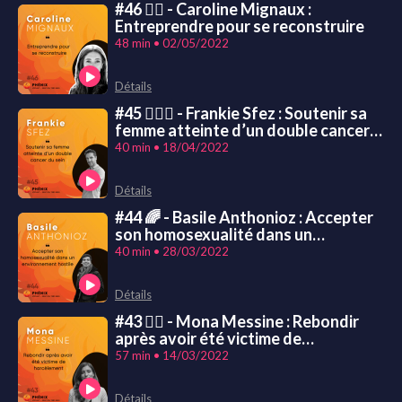
#46 🙅‍♀️ - Caroline Mignaux :
Entreprendre pour se reconstruire
48 min • 02/05/2022
Détails
#45 👩‍❤️‍👨 - Frankie Sfez : Soutenir sa
femme atteinte d’un double cancer
du sein
40 min • 18/04/2022
Détails
#44 🌈 - Basile Anthonioz : Accepter
son homosexualité dans un
environnement peu inclusif
40 min • 28/03/2022
Détails
#43 🙅‍♀️ - Mona Messine : Rebondir
après avoir été victime de
harcèlement
57 min • 14/03/2022
Détails