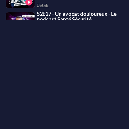
Détails
S2E27 - Un avocat douloureux - Le
podcast Santé Sécurité
6 min • 24/03/2025
Détails
S2E26 - Un missile inattendu - Le
podcast Santé Sécurité
5 min • 17/03/2025
Détails
S2E25 - La flamme qui a tout changé -
Le podcast Santé Sécurité
4 min • 10/03/2025
Détails
S2E24 - La vie ne tient qu'à un fil - Le
podcast Santé Sécurité
6 min • 03/03/2025