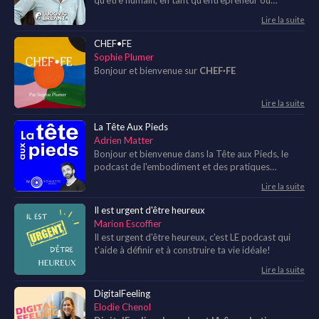
investisseur immobilier.
Lire la suite
CHEF•FE
Sophie Plumer
Bonjour et bienvenue sur
CHEF·FE
Lire la suite
La Tête Aux Pieds
Adrien Matter
Bonjour et bienvenue dans la Tête aux Pieds, le
podcast de l'embodiment et des pratiques
somatiques !
Lire la suite
Il est urgent d'être heureux
Marion Escoffier
Il est urgent d'être heureux, c'est LE podcast qui
t'aide à définir et à construire ta vie idéale!
Lire la suite
DigitalFeeling
Elodie Chenol