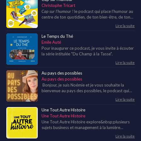
Christophe Tricart
Cap sur l’humour !
le podcast qui place l’humour au
centre de ton quotidien, de ton bien-être, de ton
efficacité, même de ta santé morale et physique. Je
Lire la suite
m’appelle Christophe Tricart et je te propose dans
l’immédiat ma chronique :
Les objets se marrent
Le Temps du Thé
dans laquelle je fais parler des objets de notre
Emile Auté
quotidien. Car oui, les pantoufles, les téléphones,
Pour inaugurer ce podcast, je vous invite à écouter
les clés et autres ustensiles sont intelligents. Ils
la série intitulée "Du Champ à la Tasse".
réfléchissent et informent.
Mon objectif est de te
faire sourire et de te relier à ton imaginaire
Lire la suite
pour que tu crées ton propre humour !
Au pays des possibles
Au pays des possibles
Bonjour, je suis Noémie et je vous souhaite la
bienvenue au pays des possibles, le podcast qui
vous accompagne dans le monde parallèle de la
Lire la suite
positive attitude.
Une Tout Autre Histoire
J'ai décidé depuis toujours de ne pas laisser la
Une Tout Autre Histoire
morosité ambiante me saboter.
Une Tout Autre Histoire explore&nbsp;plusieurs
sujets business et management à la lumière
d'anecdotes, de personnages, de monuments et
Lire la suite
d'événements historiques. Entrepreneur depuis