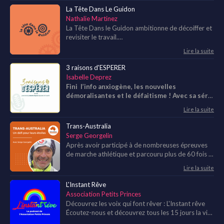
plus de 15 ans, je suis passionné d’Histoire et de
La Tête Dans Le Guidon
management.
Nathalie Martinez
La Tête Dans le Guidon ambitionne de décoiffer et
revisiter le travail.
On parle beaucoup de souffrance au travail, de
Lire la suite
santé mentale et de risques psychosociaux.
De par mon métier, je vois des entreprises et,
3 raisons d'ESPERER
surtout, un système malade dans lequel nous
Isabelle Deprez
évoluons. De belles choses sont entreprises mais
Fini l’info anxiogène, les nouvelles
elles sont noyées dans une nébuleuse médiatique
démoralisantes et le défaitisme ! Avec sa série
anxiogène. Les remettre en lumière me parait
"3 raisons d’ESPERER", Isabelle Deprez va vous
essentiel. Je pense également que le code du
Lire la suite
redonner espoir en la vie mais aussi en vous. A
travail doit être totalement remanié à l’aune des
tous ceux qui cherchent une source
Trans-Australia
changements sociétaux, et notamment le rapport
d’inspiration et un boost pour redonner du
Serge Georgelin
au travail, qui se profilent.
peps à leur vie, c’est par ici !
Après avoir participé à de nombreuses épreuves
de marche athlétique et parcouru plus de 60 fois la
distance de 100 km, je suis prêt pour une nouvelle
Lire la suite
aventure. Je m'apprête à repousser mes limites
une nouvelle fois et cette fois-ci, pas de frontières.
L'Instant Rêve
Association Petits Princes
Découvrez les voix qui font rêver : L'Instant rêve
Écoutez-nous et découvrez tous les 15 jours la vie
de l’Association, ses coulisses, les témoignages des