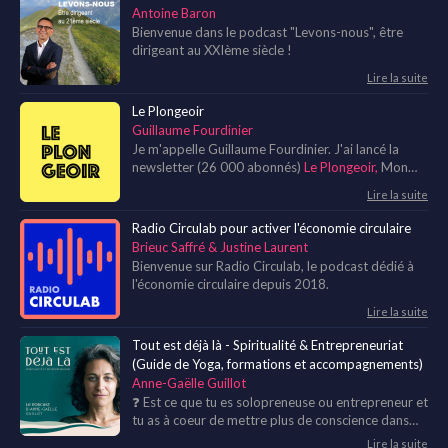
Antoine Baron
Bienvenue dans le podcast "Levons-nous", être
dirigeant au XXIème siècle !
Lire la suite
Le Plongeoir
Guillaume Fourdinier
Je m'appelle Guillaume Fourdinier. J'ai lancé la
newsletter (26 000 abonnés)
Le Plongeoir,
Mon
objectif est qu'on construise un futur plus cool tous
Lire la suite
ensemble.
Radio Circulab pour activer l'économie circulaire
Brieuc Saffré & Justine Laurent
Bienvenue sur Radio Circulab, le podcast dédié à
l'économie circulaire depuis 2018.
Lire la suite
Tout est déjà là - Spiritualité & Entrepreneuriat
(Guide de Yoga, formations et accompagnements)
Anne-Gaëlle Guillot
❓ Est ce que tu es solopreneuse ou entrepreneur et
tu as à coeur de mettre plus de conscience dans
tes décisions et tes actions au quotidien, aussi bien
Lire la suite