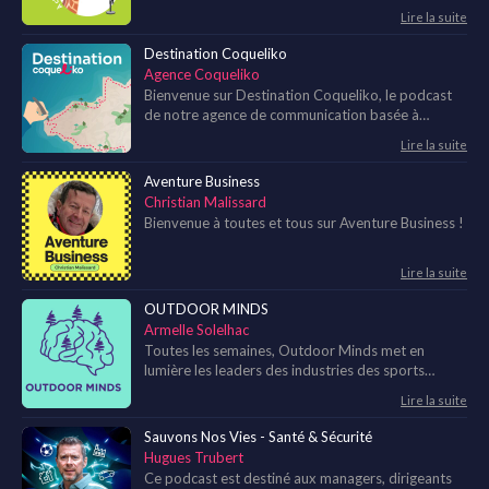
Lire la suite
Destination Coqueliko
Agence Coqueliko
Bienvenue sur Destination Coqueliko, le podcast
de notre agence de communication basée à
Lannion en Bretagne, proche de la Côte de Granit
Lire la suite
Rose.
Aventure Business
Christian Malissard
Bienvenue à toutes et tous sur Aventure Business !
Lire la suite
OUTDOOR MINDS
Armelle Solelhac
Toutes les semaines, Outdoor Minds met en
lumière les leaders des industries des sports
outdoor et du tourisme.
Lire la suite
Sauvons Nos Vies - Santé & Sécurité
Hugues Trubert
Ce podcast est destiné aux managers, dirigeants