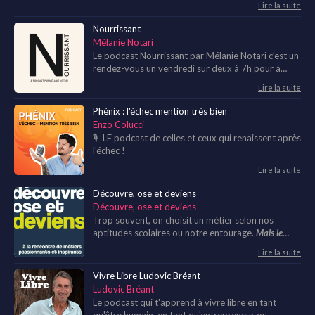
être
Lire la suite
Nourrissant
Mélanie Notari
Le podcast Nourrissant par Mélanie Notari c’est un
rendez-vous un vendredi sur deux à 7h pour à
construire une vie personnelle et professionnelle
Lire la suite
nourrissante, joyeuse, fluide et profondément
vivante. Ce podcast a vocation de nourrir votre
Phénix : l'échec mention très bien
quotidien de réflexions, de partages d’expériences
Enzo Colucci
et de rencontres inspirantes pour stimuler la VIE
🎙 LE podcast de celles et ceux qui renaissent après
qu’il y a en chacun de nous.
l'échec !
Lire la suite
Découvre, ose et deviens
Découvre, ose et deviens
Trop souvent, on choisit un métier selon nos
aptitudes scolaires ou notre entourage.
Mais le
monde est tellement plus riche et plus vaste, tu ne
Lire la suite
trouves pas?
Vivre Libre Ludovic Bréant
Ludovic Bréant
Le podcast qui t'apprend à vivre libre en tant
qu'être humain, en tant qu'entrepreneur ou