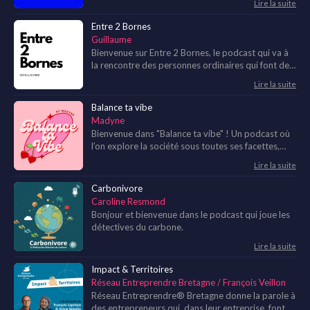
Lire la suite
enfants, des familles, des bénévoles…
Entre 2 Bornes
Guillaume
Bienvenue sur Entre 2 Bornes, le podcast qui va à
la rencontre des personnes ordinaires qui font des
choses extraordinaires.
Lire la suite
Balance ta vibe
Madyne
Bienvenue dans "Balance ta vibe" ! Un podcast où
l’on explore la société sous toutes ses facettes,
sans tabou et avec authenticité. Ici, chaque vibe
Lire la suite
est la bienvenue ! Dans "Balance ta vibe", on
s’intéresse à tout ce qui fait notre quotidien et
Carbonivore
notre monde. Que ce soit des sujets personnels ou
Caroline Resmond
professionnels, des histoires de vie ou des
Bonjour et bienvenue dans le podcast qui joue les
expériences uniques, on est là pour discuter de
détectives du carbone.
tout, sans filtre.
Lire la suite
Impact & Territoires
Réseau Entreprendre Bretagne / François Veillon
Réseau Entreprendre® Bretagne donne la parole à
des entrepreneurs qui, dans leur entreprise, font