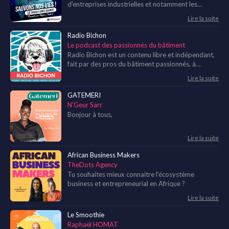
d'entreprises industrielles et notamment les
responsables santé et sécurité. J'aborde dans ce
Lire la suite
podcast les sujets de la Santé et de la Sécurité que
ce soit sur la route, au travail, à la maison ou lors
Radio Bichon
de nos occupations personnelles. Je vous donnerai
Le podcast des passionnés du bâtiment
des clés pour faire progresser votre culture
Radio Bichon est un contenu libre et indépendant,
sécurité, vous serez alors sensibilisés sur les
fait par des pros du bâtiment passionnés, à
dangers, les risques et les imprudences que l'on
destination des pros et des bricoleurs.
peut commettre dans nos quotidiens
Lire la suite
professionnels et familiaux. Ces thématiques sont
GATEMERI
essentiellement axées sous l'angle humain plutôt
N'Geur Sarr
que technique ou réglementaire. Chaque mois, je
recevrai aussi des invités pour échanger sur ces
Bonjour à tous,
sujets.
Lire la suite
African Business Makers
TheDots Agency
Tu souhaites mieux connaitre l'écosystème
business et entrepreneurial en Afrique ?
Lire la suite
Le Smoothie
Raphaël HOMAT