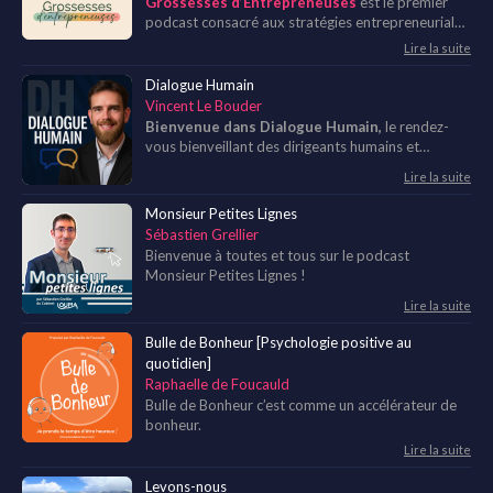
Grossesses d’Entrepreneuses
est le premier
podcast consacré aux stratégies entrepreneuriales
lorsqu’on devient mère.
Lire la suite
Dialogue Humain
Vincent Le Bouder
Bienvenue dans Dialogue Humain,
le rendez-
vous bienveillant des dirigeants humains et
performants.
Lire la suite
Monsieur Petites Lignes
Sébastien Grellier
Bienvenue à toutes et tous sur le podcast
Monsieur Petites Lignes !
Lire la suite
Bulle de Bonheur [Psychologie positive au
quotidien]
Raphaelle de Foucauld
Bulle de Bonheur c’est comme un accélérateur de
bonheur.
Lire la suite
Levons-nous