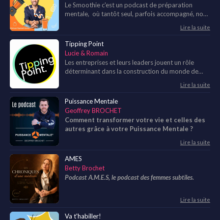
Le Smoothie c'est un podcast de préparation
mentale, où tantôt seul, parfois accompagné, nous
décryptons l'influence de nos pensées, émotions,
Lire la suite
croyances... sur nos comportements (et
réciproquement ! ).
Tipping Point
Lucie & Romain
Les entreprises et leurs leaders jouent un rôle
déterminant dans la construction du monde de
demain ; Un monde que nous serons fiers de laisser
Lire la suite
à nos enfants ! Nous décryptons pour vous les
points de bascule de ces leaders inspirants et
Puissance Mentale
engagés dans cette construction. 🎙️Tipping Point
Geoffrey BROCHET
c'est le podcast pour oser une entreprise
Comment transformer votre vie et celles des
différente, vivre un leadership authentique et pour
autres grâce à votre Puissance Mentale ?
se mettre en mouvement. Bonne écoute !
Lire la suite
AMES
Betty Brochet
Podcast A.M.E.S, le podcast des femmes subtiles.
Lire la suite
Va t'habiller!