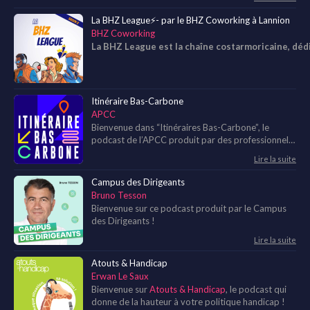
dans ta vie personnelle que dans ta vie
professionnelle ?
La BHZ League⚡- par le BHZ Coworking à Lannion
❓ Est-ce que tu te poses des tas de questions sur
BHZ Coworking
la spiritualité, la philosophie du yoga... sans savoir
La BHZ League est la chaîne costarmoricaine, déd
où trouver les réponses ?
❓ Est-ce que tu es guide de yoga et tu cherches des
conseils pour guider tes pratiquants avec plus de
conscience et de spiritualité ?
Itinéraire Bas-Carbone
APCC
Bienvenue dans “Itinéraires Bas-Carbone”, le
podcast de l’APCC produit par des professionnels
du conseil climat et mobilité durable à destination
Lire la suite
des acteurs de terrain !
Campus des Dirigeants
Bruno Tesson
Bienvenue sur ce podcast produit par le Campus
des Dirigeants !
Lire la suite
Atouts & Handicap
Erwan Le Saux
Bienvenue sur
Atouts & Handicap
, le podcast qui
donne de la hauteur à votre politique handicap !