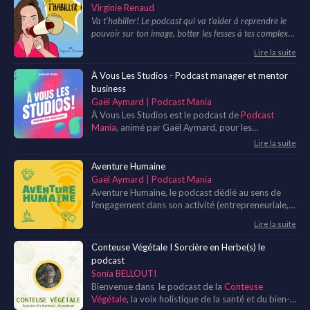
Virginie Renaud
Va t'habiller! Le podcast qui va t’aider à reprendre le
pouvoir sur ton image, botter les fesses à tes complexes
et faire exploser tes croyances!
Lire la suite
À Vous Les Studios - Podcast manager et mentor
business
Gaël Aymard | Podcast Mania
À Vous Les Studios est le podcast de
Podcast
Mania
, animé par Gaël Aymard, pour les
entrepreneurs podcasters qui veulent transformer
Lire la suite
leur podcast en véritable levier business.
Aventure Humaine
Gaël Aymard | Podcast Mania
Aventure Humaine, le podcast dédié au sens de
l’engagement dans son activité (entrepreneuriale,
salariée) et dans sa vie quotidienne et personnelle.
Lire la suite
À travers des conversations, sans filtre, nous vous
proposons de découvrir les parcours de ces
Conteuse Végétale I Sorcière en Herbe(s) le
aventuriers de la vie.
podcast
Sonia BELLOUTI
Bienvenue dans le podcast de la
Conteuse
Végétale
, la voix holistique de la santé et du bien-