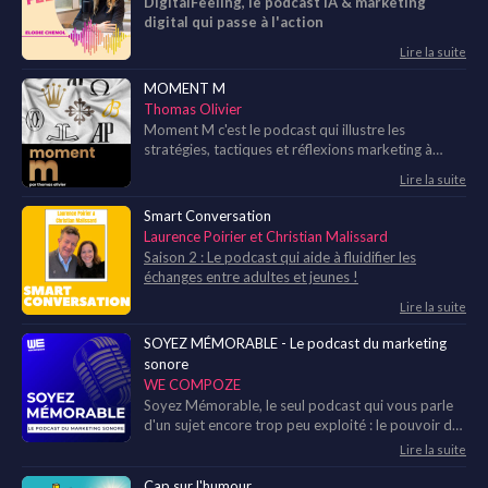
DigitalFeeling, le podcast IA & marketing
digital qui passe à l'action
Lire la suite
MOMENT M
Thomas Olivier
Moment M c'est le podcast qui illustre les
stratégies, tactiques et réflexions marketing à
travers l’histoire des secteurs, personnalités,
Lire la suite
marques et acteurs qui le font vivre.
Smart Conversation
Laurence Poirier et Christian Malissard
Saison 2 : Le podcast qui aide à fluidifier les
échanges entre adultes et jeunes !
Lire la suite
SOYEZ MÉMORABLE - Le podcast du marketing
sonore
WE COMPOZE
Soyez Mémorable, le seul podcast qui vous parle
d'un sujet encore trop peu exploité : le pouvoir du
son 💪
Lire la suite
Cap sur l'humour